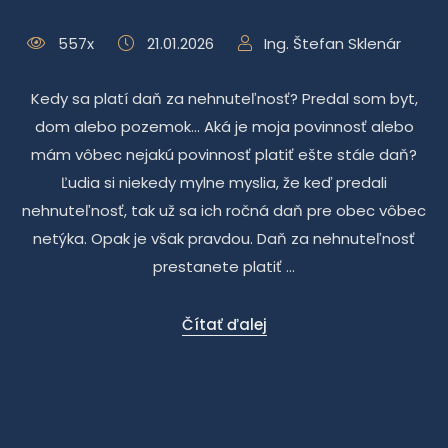
557x
21.01.2026
Ing. Štefan Sklenár
Kedy sa platí daň za nehnuteľnosť? Predal som byt,
dom alebo pozemok... Aká je moja povinnosť alebo
mám vôbec nejakú povinnosť platiť ešte stále daň?
Ľudia si niekedy mylne myslia, že keď predali
nehnuteľnosť, tak už sa ich ročná daň pre obec vôbec
netýka. Opak je však pravdou. Daň za nehnuteľnosť
prestanete platiť ...
Čítať ďalej