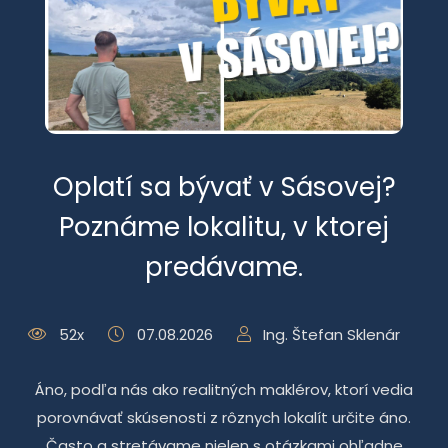
Oplatí sa bývať v Sásovej?
Poznáme lokalitu, v ktorej
predávame.
52x
07.08.2026
Ing. Štefan Sklenár
Áno, podľa nás ako realitných maklérov, ktorí vedia
porovnávať skúsenosti z rôznych lokalít určite áno.
Často a stretávame nielen s otázkami ohľadne