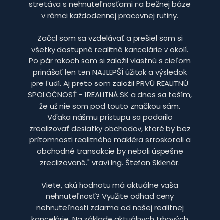
stretáva s nehnuteľnosťami na bežnej báze
v rámci každodennej pracovnej rutiny.
Začal som sa vzdelávať a prešiel som si
všetky dostupné realitné kancelárie v okolí.
Po pár rokoch som si založil vlastnú s cieľom
prinášať len ten NAJLEPŠÍ úžitok a výsledok
pre ľudí. Aj preto som založil PRVÚ REALITNÚ
SPOLOČNOSŤ - 1REALITNÁ.SK a dnes sa teším,
že už nie som pod touto značkou sám.
Vďaka nášmu prístupu sa podarilo
zrealizovať desiatky obchodov, ktoré by bez
prítomnosti realitného makléra stroskotali a
obchodné transakcie by neboli úspešne
zrealizované." vraví Ing. Štefan Sklenár.
Viete, akú hodnotu má aktuálne vaša
nehnuteľnosť? Využite odhad ceny
nehnuteľnosti zdarma od našej realitnej
kancelárie. Na základe aktuálnych trhových