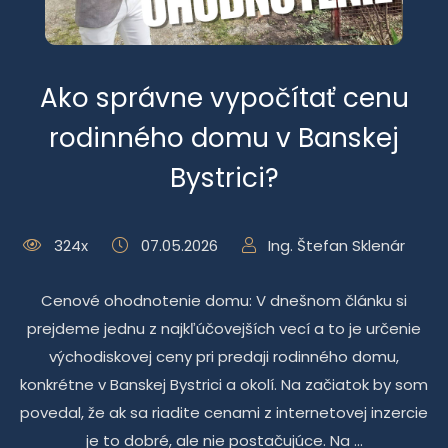
Ako správne vypočítať cenu
rodinného domu v Banskej
Bystrici?
324x
07.05.2026
Ing. Štefan Sklenár
Cenové ohodnotenie domu: V dnešnom článku si
prejdeme jednu z najkľúčovejších vecí a to je určenie
východiskovej ceny pri predaji rodinného domu,
konkrétne v Banskej Bystrici a okolí. Na začiatok by som
povedal, že ak sa riadite cenami z internetovej inzercie
je to dobré, ale nie postačujúce. Na ...