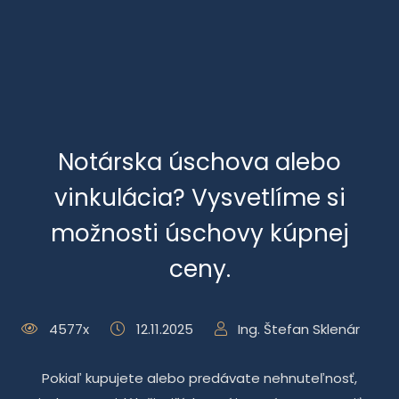
Notárska úschova alebo
vinkulácia? Vysvetlíme si
možnosti úschovy kúpnej
ceny.
4577x
12.11.2025
Ing. Štefan Sklenár
Pokiaľ kupujete alebo predávate nehnuteľnosť,