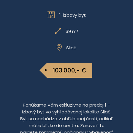
1-izbový byt
39 m²
Sliač
103.000,- €
Ponúkame Vám exkluzívne na predaj 1 –
izbový byt vo vyhľadávanej lokalite Sliač.
Byt sa nachádza v obľúbenej časti, odkiaľ
máte blízko do centra. Zároveň tu
nájdete kompletnú občiansku vybavenosť