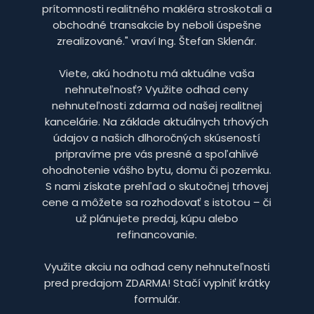
prítomnosti realitného makléra stroskotali a
obchodné transakcie by neboli úspešne
zrealizované." vraví Ing. Štefan Sklenár.
Viete, akú hodnotu má aktuálne vaša
nehnuteľnosť? Využite odhad ceny
nehnuteľnosti zdarma od našej realitnej
kancelárie. Na základe aktuálnych trhových
údajov a našich dlhoročných skúseností
pripravíme pre vás presné a spoľahlivé
ohodnotenie vášho bytu, domu či pozemku.
S nami získate prehľad o skutočnej trhovej
cene a môžete sa rozhodovať s istotou – či
už plánujete predaj, kúpu alebo
refinancovanie.
Využite akciu na odhad ceny nehnuteľnosti
pred predajom ZDARMA! Stačí vyplniť krátky
formulár.