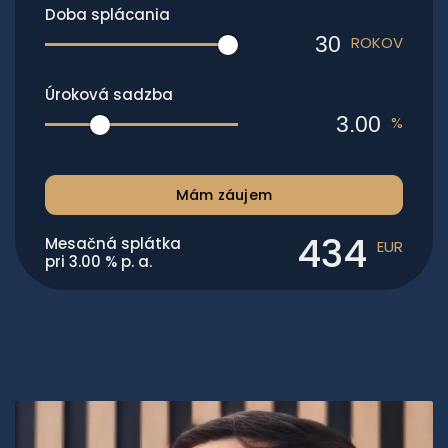
Doba splácania
ROKOV
Úroková sadzba
%
Mám záujem
434
Mesačná splátka
EUR
pri
3.00
% p. a.