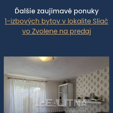
Ďalšie zaujímavé ponuky
1-izbových bytov v lokalite Sliač
vo Zvolene na predaj