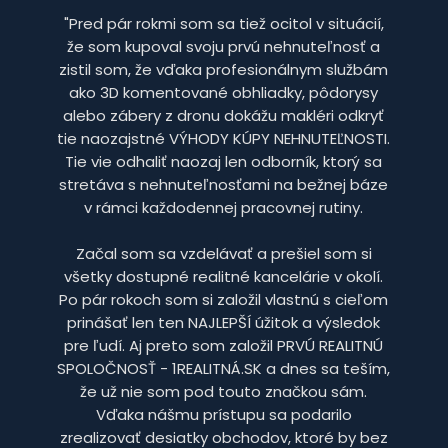
"Pred pár rokmi som sa tiež ocitol v situácií,
že som kupoval svoju prvú nehnuteľnosť a
zistil som, že vďaka profesionálnym službám
ako 3D komentované obhliadky, pôdorysy
alebo zábery z dronu dokážu makléri odkryť
tie naozajstné VÝHODY KÚPY NEHNUTEĽNOSTI.
Tie vie odhaliť naozaj len odborník, ktorý sa
stretáva s nehnuteľnosťami na bežnej báze
v rámci každodennej pracovnej rutiny.
Začal som sa vzdelávať a prešiel som si
všetky dostupné realitné kancelárie v okolí.
Po pár rokoch som si založil vlastnú s cieľom
prinášať len ten NAJLEPŠÍ úžitok a výsledok
pre ľudí. Aj preto som založil PRVÚ REALITNÚ
SPOLOČNOSŤ - 1REALITNÁ.SK a dnes sa teším,
že už nie som pod touto značkou sám.
Vďaka nášmu prístupu sa podarilo
zrealizovať desiatky obchodov, ktoré by bez