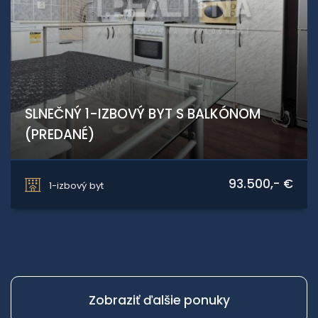
SLNEČNÝ 1-IZBOVÝ BYT S BALKÓNOM
(PREDANÉ)
Slnečná, Kováčová
93.500,- €
1-izbový byt
Zobraziť ďalšie ponuky