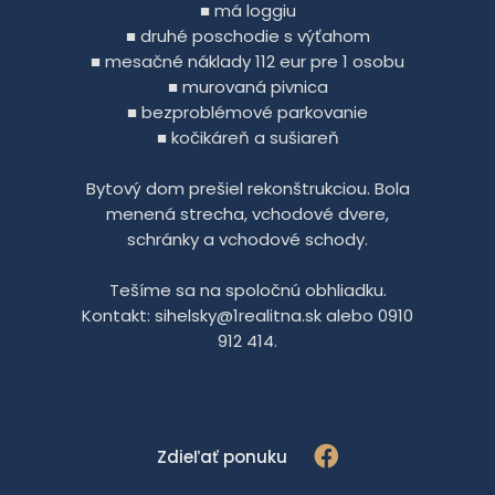
■ má loggiu
■ druhé poschodie s výťahom
■ mesačné náklady 112 eur pre 1 osobu
■ murovaná pivnica
■ bezproblémové parkovanie
■ kočikáreň a sušiareň
Bytový dom prešiel rekonštrukciou. Bola
menená strecha, vchodové dvere,
schránky a vchodové schody.
Tešíme sa na spoločnú obhliadku.
Kontakt: sihelsky@1realitna.sk alebo 0910
912 414.
Zdieľať ponuku