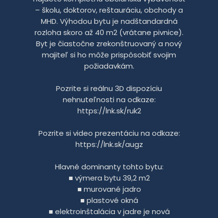
– školu, doktorov, reštauráciu, obchody a
MHD. Výhodou bytu je nadštandardná
rozloha skoro až 40 m2 (vrátane pivnice).
Byt je čiastočne zrekonštruovaný a nový
majiteľ si ho môže prispôsobiť svojim
požiadavkám.
Pozrite si reálnu 3D dispozíciu
nehnuteľnosti na odkaze:
https://lnk.sk/ruk2
Pozrite si video prezentáciu na odkaze:
https://lnk.sk/augz
Hlavné dominanty tohto bytu:
■ výmera bytu 39,2 m2
■ murované jadro
■ plastové okná
■ elektroinštalácia v jadre je nová