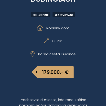
EXKLUZÍVNE
REZERVOVANÉ
Rodinný dom
60 m²
Poľná cesta, Dudince
179.000,- €
Predstavte si miesto, kde ráno začína
pokojom, vôňou záhrady a večer končí