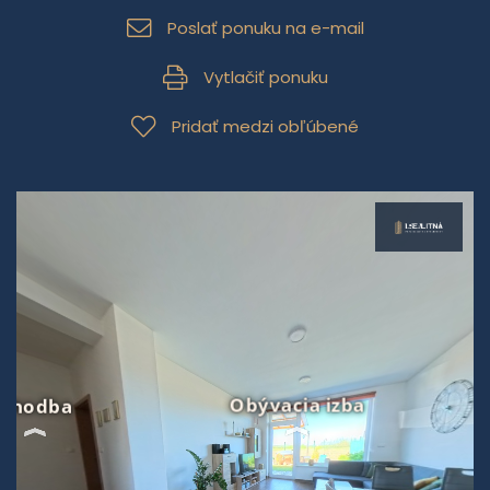
Poslať ponuku na e-mail
Vytlačiť ponuku
Pridať medzi obľúbené