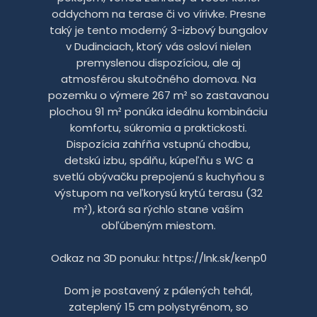
oddychom na terase či vo vírivke. Presne
taký je tento moderný 3-izbový bungalov
v Dudinciach, ktorý vás osloví nielen
premyslenou dispozíciou, ale aj
atmosférou skutočného domova. Na
pozemku o výmere 267 m² so zastavanou
plochou 91 m² ponúka ideálnu kombináciu
komfortu, súkromia a praktickosti.
Dispozícia zahŕňa vstupnú chodbu,
detskú izbu, spálňu, kúpeľňu s WC a
svetlú obývačku prepojenú s kuchyňou s
výstupom na veľkorysú krytú terasu (32
m²), ktorá sa rýchlo stane vaším
obľúbeným miestom.
Odkaz na 3D ponuku: https://lnk.sk/kenp0
Dom je postavený z pálených tehál,
zateplený 15 cm polystyrénom, so