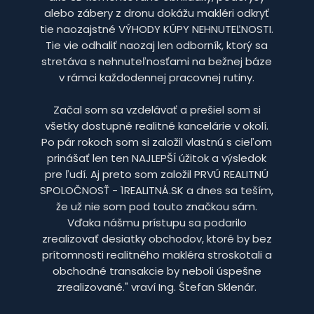
alebo zábery z dronu dokážu makléri odkryť
tie naozajstné VÝHODY KÚPY NEHNUTEĽNOSTI.
Tie vie odhaliť naozaj len odborník, ktorý sa
stretáva s nehnuteľnosťami na bežnej báze
v rámci každodennej pracovnej rutiny.
Začal som sa vzdelávať a prešiel som si
všetky dostupné realitné kancelárie v okolí.
Po pár rokoch som si založil vlastnú s cieľom
prinášať len ten NAJLEPŠÍ úžitok a výsledok
pre ľudí. Aj preto som založil PRVÚ REALITNÚ
SPOLOČNOSŤ - 1REALITNÁ.SK a dnes sa teším,
že už nie som pod touto značkou sám.
Vďaka nášmu prístupu sa podarilo
zrealizovať desiatky obchodov, ktoré by bez
prítomnosti realitného makléra stroskotali a
obchodné transakcie by neboli úspešne
zrealizované." vraví Ing. Štefan Sklenár.