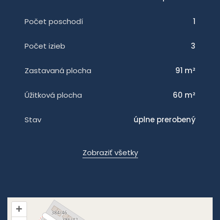
Počet poschodí
1
Počet izieb
3
Zastavaná plocha
91 m²
Úžitková plocha
60 m²
Stav
úplne prerobený
Zobraziť všetky
+