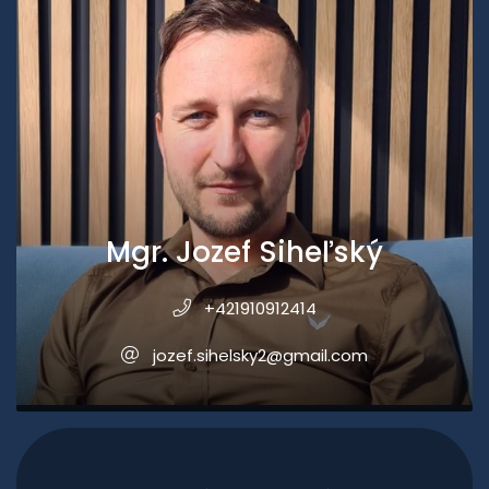
Mgr. Jozef Siheľský
+421910912414
jozef.sihelsky2@gmail.com