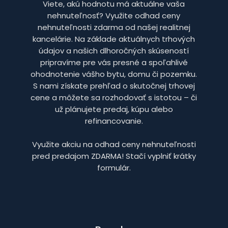
Viete, akú hodnotu má aktuálne vaša
nehnuteľnosť? Využite odhad ceny
nehnuteľnosti zdarma od našej realitnej
kancelárie. Na základe aktuálnych trhových
údajov a našich dlhoročných skúseností
pripravíme pre vás presné a spoľahlivé
ohodnotenie vášho bytu, domu či pozemku.
S nami získate prehľad o skutočnej trhovej
cene a môžete sa rozhodovať s istotou – či
už plánujete predaj, kúpu alebo
refinancovanie.
Využite akciu na odhad ceny nehnuteľnosti
pred predajom ZDARMA! Stačí vyplniť krátky
formulár.