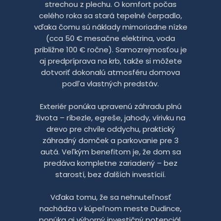
strechou z plechu. O komfort počas
celého roka sa stará tepelné čerpadlo,
vďaka čomu sú náklady mimoriadne nízke
(cca 50 € mesačne elektrina, voda
približne 100 € ročne). Samozrejmosťou je
aj predpríprava na krb, takže si môžete
dotvoriť dokonalú atmosféru domova
podľa vlastných predstáv.
Exteriér ponúka upravenú záhradu plnú
života – ríbezle, egreše, jahody, vírivku na
drevo pre chvíle oddychu, praktický
záhradný domček a parkovanie pre 3
autá. Veľkým benefitom je, že dom sa
predáva kompletne zariadený – bez
starostí, bez ďalších investícií.
Vďaka tomu, že sa nehnuteľnosť
nachádza v kúpeľnom meste Dudince,
ponúka aj výborný investičný potenciál.