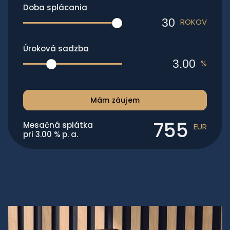
Doba splácania
ROKOV
Úroková sadzba
%
Mám záujem
755
Mesačná splátka
EUR
pri
3.00
% p. a.