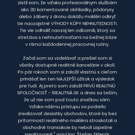
zistil som, že vďaka profesionálnym službám
ako 3D komentované obhliadky, pôdorysy
alebo zábery z dronu dokážu makléri odkryť
tie naozajstné VÝHODY KÚPY NEHNUTEĽNOSTI.
Tie vie odhaliť naozaj len odborník, ktorý sa
stretáva s nehnuteľnosťami na bežnej báze
v rámci každodennej pracovnej rutiny.
Začal som sa vzdelávať a prešiel som si
všetky dostupné realitné kancelárie v okolí.
Po pár rokoch som si založil vlastnú s cieľom
prinášať len ten NAJLEPŠÍ úžitok a výsledok
pre ľudí. Aj preto som založil PRVÚ REALITNÚ
SPOLOČNOSŤ - 1REALITNÁ.SK a dnes sa teším,
že už nie som pod touto značkou sám.
Vďaka nášmu prístupu sa podarilo
zrealizovať desiatky obchodov, ktoré by bez
prítomnosti realitného makléra stroskotali a
obchodné transakcie by neboli úspešne
zrealizované." vraví Ing. Štefan Sklenár.