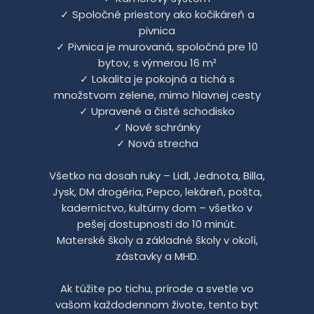
✓ Spoločné priestory ako kočikáreň a
pivnica
✓ Pivnica je murovaná, spoločná pre 10
bytov, s výmerou 16 m²
✓ Lokalita je pokojná a tichá s
množstvom zelene, mimo hlavnej cesty
✓ Upravené a čisté schodisko
✓ Nové schránky
✓ Nová strecha
Všetko na dosah ruky – Lidl, Jednota, Billa,
Jysk, DM drogéria, Pepco, lekáreň, pošta,
kaderníctvo, kultúrny dom – všetko v
pešej dostupnosti do 10 minút.
Materské školy a základné školy v okolí,
zástavky a MHD.
Ak túžite po tichu, prírode a svetle vo
vašom každodennom živote, tento byt