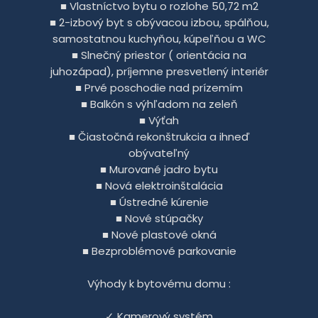
■ Vlastníctvo bytu o rozlohe 50,72 m2
■ 2-izbový byt s obývacou izbou, spálňou,
samostatnou kuchyňou, kúpeľňou a WC
■ Slnečný priestor ( orientácia na
juhozápad), príjemne presvetlený interiér
■ Prvé poschodie nad prízemím
■ Balkón s výhľadom na zeleň
■ Výťah
■ Čiastočná rekonštrukcia a ihneď
obývateľný
■ Murované jadro bytu
■ Nová elektroinštalácia
■ Ústredné kúrenie
■ Nové stúpačky
■ Nové plastové okná
■ Bezproblémové parkovanie
Výhody k bytovému domu :
✓ Kamerový systém