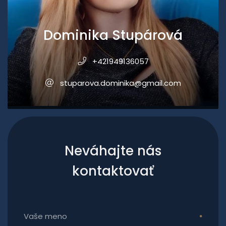
Dominika Stupárová
+421949136057
stuparova.dominika@gmail.com
Neváhajte nás
kontaktovať
Vaše meno