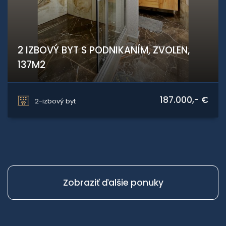
2 IZBOVÝ BYT S PODNIKANÍM, ZVOLEN,
137M2
J.Bánika, Zvolen
187.000,- €
2-izbový byt
Zobraziť ďalšie ponuky