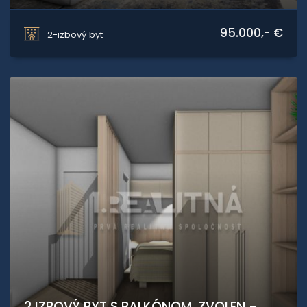
Zvolen
95.000,- €
2-izbový byt
2 IZBOVÝ BYT S BALKÓNOM, ZVOLEN -