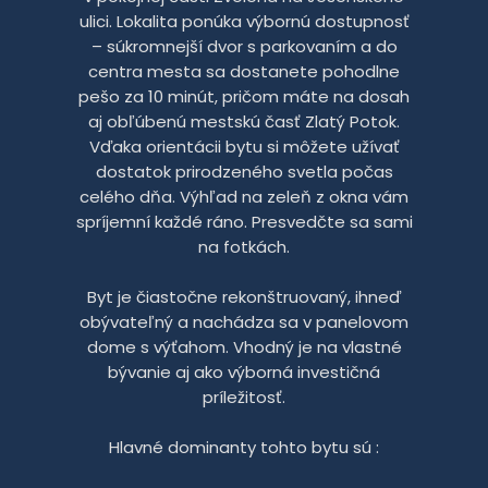
ulici. Lokalita ponúka výbornú dostupnosť
– súkromnejší dvor s parkovaním a do
centra mesta sa dostanete pohodlne
pešo za 10 minút, pričom máte na dosah
aj obľúbenú mestskú časť Zlatý Potok.
Vďaka orientácii bytu si môžete užívať
dostatok prirodzeného svetla počas
celého dňa. Výhľad na zeleň z okna vám
spríjemní každé ráno. Presvedčte sa sami
na fotkách.
Byt je čiastočne rekonštruovaný, ihneď
obývateľný a nachádza sa v panelovom
dome s výťahom. Vhodný je na vlastné
bývanie aj ako výborná investičná
príležitosť.
Hlavné dominanty tohto bytu sú :