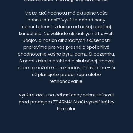
Viete, akú hodnotu má aktuálne vaša
nehnuteľnosť? Využite odhad ceny
nehnuteľnosti zdarma od našej realitnej
kancelárie. Na základe aktuálnych trhových
údajov a našich dlhoročných skúseností
pripravíme pre vás presné a spoľahlivé
ohodnotenie vášho bytu, domu či pozemku.
S nami získate prehľad o skutočnej trhovej
cene a môžete sa rozhodovať s istotou – či
už plánujete predaj, kúpu alebo
refinancovanie.
Využite akciu na odhad ceny nehnuteľnosti
pred predajom ZDARMA! Stačí vyplniť krátky
formulár.