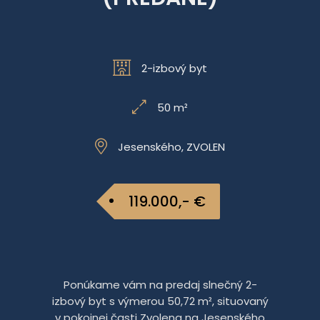
2-izbový byt
50 m²
Jesenského, ZVOLEN
119.000,- €
Ponúkame vám na predaj slnečný 2-
izbový byt s výmerou 50,72 m², situovaný
v pokojnej časti Zvolena na Jesenského