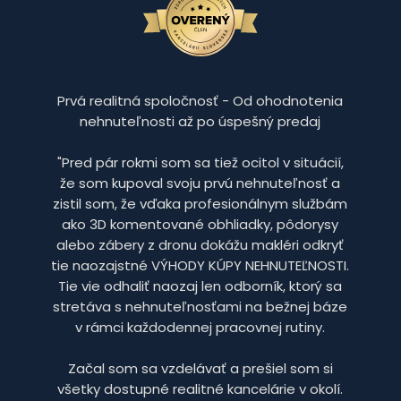
Prvá realitná spoločnosť - Od ohodnotenia
nehnuteľnosti až po úspešný predaj
"Pred pár rokmi som sa tiež ocitol v situácií,
že som kupoval svoju prvú nehnuteľnosť a
zistil som, že vďaka profesionálnym službám
ako 3D komentované obhliadky, pôdorysy
alebo zábery z dronu dokážu makléri odkryť
tie naozajstné VÝHODY KÚPY NEHNUTEĽNOSTI.
Tie vie odhaliť naozaj len odborník, ktorý sa
stretáva s nehnuteľnosťami na bežnej báze
v rámci každodennej pracovnej rutiny.
Začal som sa vzdelávať a prešiel som si
všetky dostupné realitné kancelárie v okolí.