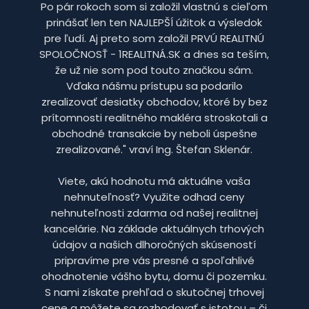
Po pár rokoch som si založil vlastnú s cieľom
prinášať len ten NAJLEPŠÍ úžitok a výsledok
pre ľudí. Aj preto som založil PRVÚ REALITNÚ
SPOLOČNOSŤ - 1REALITNÁ.SK a dnes sa teším,
že už nie som pod touto značkou sám.
Vďaka nášmu prístupu sa podarilo
zrealizovať desiatky obchodov, ktoré by bez
prítomnosti realitného makléra stroskotali a
obchodné transakcie by neboli úspešne
zrealizované." vraví Ing. Štefan Sklenár.
Viete, akú hodnotu má aktuálne vaša
nehnuteľnosť? Využite odhad ceny
nehnuteľnosti zdarma od našej realitnej
kancelárie. Na základe aktuálnych trhových
údajov a našich dlhoročných skúseností
pripravíme pre vás presné a spoľahlivé
ohodnotenie vášho bytu, domu či pozemku.
S nami získate prehľad o skutočnej trhovej
cene a môžete sa rozhodovať s istotou – či