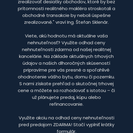
zrealizovať desiatky obchodov, ktoré by bez
prítomnosti realitného makléra stroskotali a
obchodné transakcie by neboli úspešne
zrealizované." vraví Ing. Štefan Sklenár.
Viete, akú hodnotu má aktuálne vaša
nehnuteľnosť? Využite odhad ceny
nehnuteľnosti zdarma od našej realitnej
kancelárie. Na základe aktuálnych trhových
údajov a našich dlhoročných skúseností
pripravíme pre vás presné a spoľahlivé
ohodnotenie vášho bytu, domu či pozemku.
S nami získate prehľad o skutočnej trhovej
cene a môžete sa rozhodovať s istotou – či
už plánujete predaj, kúpu alebo
refinancovanie.
Využite akciu na odhad ceny nehnuteľnosti
pred predajom ZDARMA! Stačí vyplniť krátky
formulár.