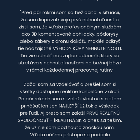
"Pred pár rokmi som sa tiež ocitol v situácií,
že som kupoval svoju prvú nehnuteľnosť a
zistil som, že vďaka profesionálnym službám
ako 3D komentované obhliadky, pôdorysy
alebo zábery z dronu dokážu makléri odkryť
tie naozajstné VÝHODY KÚPY NEHNUTEĽNOSTI.
Tie vie odhaliť naozaj len odborník, ktorý sa
stretáva s nehnuteľnosťami na bežnej báze
v rámci každodennej pracovnej rutiny.
Začal som sa vzdelávať a prešiel som si
všetky dostupné realitné kancelárie v okolí.
Po pár rokoch som si založil vlastnú s cieľom
prinášať len ten NAJLEPŠÍ úžitok a výsledok
pre ľudí. Aj preto som založil PRVÚ REALITNÚ
SPOLOČNOSŤ - 1REALITNÁ.SK a dnes sa teším,
že už nie som pod touto značkou sám.
Vďaka nášmu prístupu sa podarilo