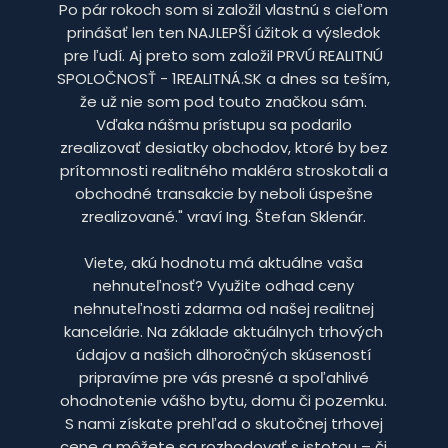
Po pár rokoch som si založil vlastnú s cieľom
prinášať len ten NAJLEPŠÍ úžitok a výsledok
pre ľudí. Aj preto som založil PRVÚ REALITNÚ
SPOLOČNOSŤ - 1REALITNÁ.SK a dnes sa teším,
že už nie som pod touto značkou sám.
Vďaka nášmu prístupu sa podarilo
zrealizovať desiatky obchodov, ktoré by bez
prítomnosti realitného makléra stroskotali a
obchodné transakcie by neboli úspešne
zrealizované." vraví Ing. Štefan Sklenár.
Viete, akú hodnotu má aktuálne vaša
nehnuteľnosť? Využite odhad ceny
nehnuteľnosti zdarma od našej realitnej
kancelárie. Na základe aktuálnych trhových
údajov a našich dlhoročných skúseností
pripravíme pre vás presné a spoľahlivé
ohodnotenie vášho bytu, domu či pozemku.
S nami získate prehľad o skutočnej trhovej
cene a môžete sa rozhodovať s istotou – či