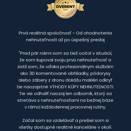
Prvá realitná spoločnosť - Od ohodnotenia
nehnuteľnosti až po úspešný predaj
"Pred pár rokmi som sa tiež ocitol v situácií,
že som kupoval svoju prvú nehnuteľnosť a
zistil som, že vďaka profesionálnym službám
ako 3D komentované obhliadky, pôdorysy
alebo zábery z dronu dokážu makléri odkryť
tie naozajstné VÝHODY KÚPY NEHNUTEĽNOSTI.
Tie vie odhaliť naozaj len odborník, ktorý sa
stretáva s nehnuteľnosťami na bežnej báze
v rámci každodennej pracovnej rutiny.
Začal som sa vzdelávať a prešiel som si
všetky dostupné realitné kancelárie v okolí.