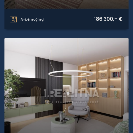
Karpatská, Banská Bystrica
186.300,- €
3-izbový byt