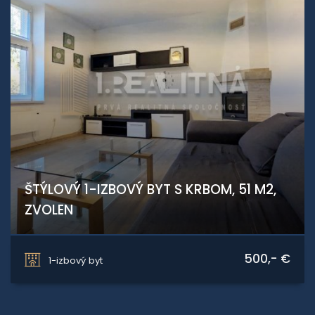
ŠTÝLOVÝ 1-IZBOVÝ BYT S KRBOM, 51 M2,
ZVOLEN
Jesenského, Zvolen
500,- €
1-izbový byt