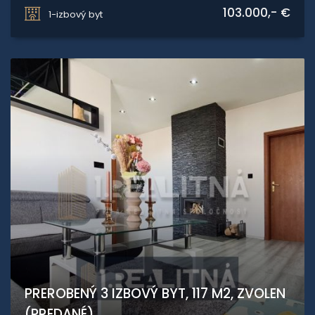
Sliač
103.000,- €
1-izbový byt
PREROBENÝ 3 IZBOVÝ BYT, 117 M2, ZVOLEN
(PREDANÉ)