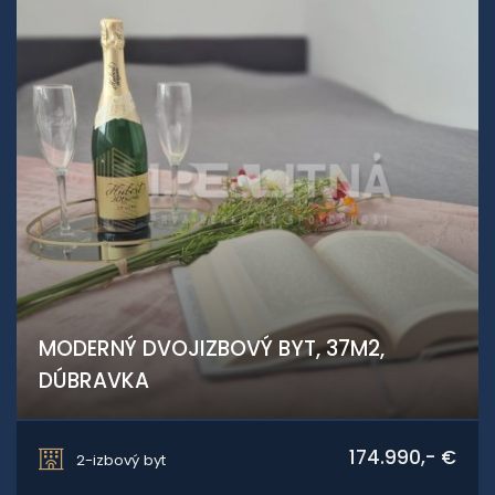
MODERNÝ DVOJIZBOVÝ BYT, 37M2,
DÚBRAVKA
Drobného 24, Bratislava - Dúbravka
174.990,- €
2-izbový byt