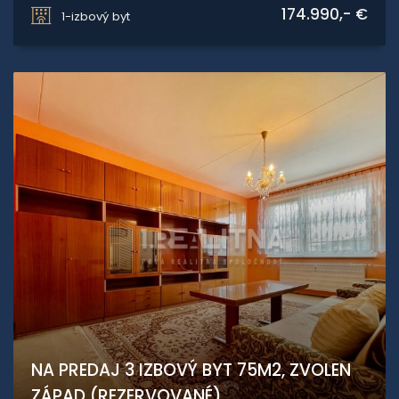
Drobného 24, Bratislava - Dúbravka
174.990,- €
1-izbový byt
NA PREDAJ 3 IZBOVÝ BYT 75M2, ZVOLEN
ZÁPAD (REZERVOVANÉ)