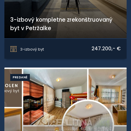
3-izbový kompletne zrekonštruovaný
byt v Petržalke
Iljušinová, Petržalka
247.200,- €
3-izbový byt
PREDANÉ