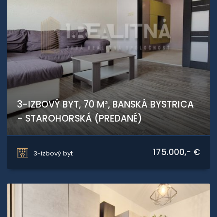
3-IZBOVÝ BYT, 70 M², BANSKÁ BYSTRICA
- STAROHORSKÁ (PREDANÉ)
Starohorská, Banská Bystrica
175.000,- €
3-izbový byt