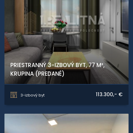
PRIESTRANNÝ 3-IZBOVÝ BYT, 77 M²,
KRUPINA (PREDANÉ)
Majerský rad, Krupina
113.300,- €
3-izbový byt