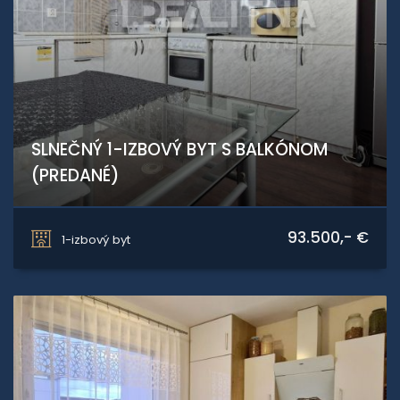
SLNEČNÝ 1-IZBOVÝ BYT S BALKÓNOM
(PREDANÉ)
Slnečná, Kováčová
93.500,- €
1-izbový byt