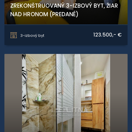
ZREKONŠTRUOVANÝ 3-IZBOVÝ BYT, ŽIAR
NAD HRONOM (PREDANÉ)
Sládkovičova, Žiar nad Hronom
123.500,- €
3-izbový byt