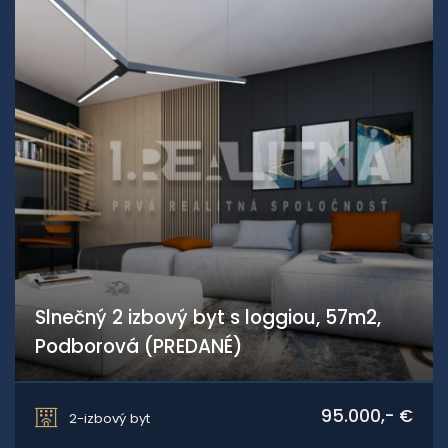
Slnečný 2 izbový byt s loggiou, 57m2,
Podborová (PREDANÉ)
Zvolen
95.000,- €
2-izbový byt